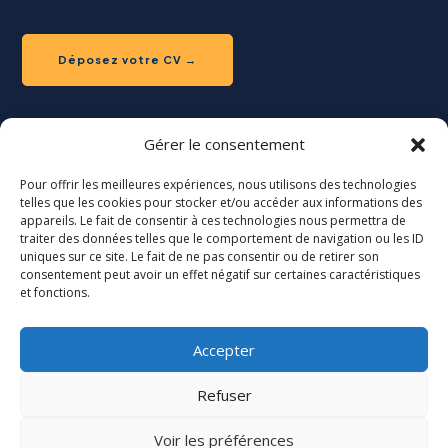
Déposez votre CV →
Gérer le consentement
ESPACE RECRUTEUR
Pour offrir les meilleures expériences, nous utilisons des technologies
telles que les cookies pour stocker et/ou accéder aux informations des
Recherche de candidat
appareils. Le fait de consentir à ces technologies nous permettra de
traiter des données telles que le comportement de navigation ou les ID
uniques sur ce site. Le fait de ne pas consentir ou de retirer son
Déposez votre offre →
consentement peut avoir un effet négatif sur certaines caractéristiques
et fonctions.
Accepter
Refuser
Copyright © 2025 -
Equitalents
Tous droits réservés
Voir les préférences